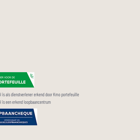
 is als dienstverlener erkend door Kmo portefeuille
l is een erkend loopbaancentrum